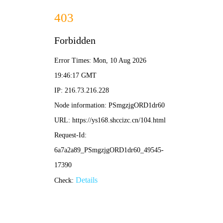
蓝莓影院
登录
注册
🔍
🎬
📺
📽️
🎵
🎎
电影
电视剧
综艺
动漫
更多
全部
最新上线
热门推荐
高清蓝光
完结合集
内地
港台
2026最新热门大片《星尘彼岸》
蓝莓影院独家同步上线，蓝光画质免费观看，讲述星际探险队穿越时空的
奇幻旅程，主演：张三、李四，全网首播无广告。