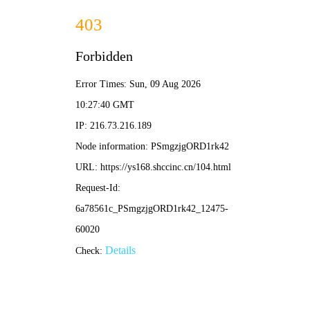
蓝莓影院
登录
注册
🔍
🎬
📺
📽️
🎵
🎎
电影
电视剧
综艺
动漫
更多
全部
最新上线
热门推荐
高清蓝光
完结合集
内地
港台
2026最新热门大片《星尘彼岸》
蓝莓影院独家同步上线，蓝光画质免费观看，讲述星际探险队穿越时空的
奇幻旅程，主演：张三、李四，全网首播无广告。